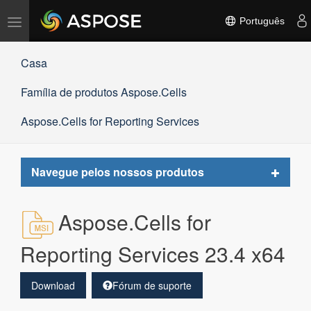
Alternar
Português
navegação
Casa
Família de produtos Aspose.Cells
Aspose.Cells for Reporting Services
Toggle
Navegue pelos nossos produtos
navigat
Aspose.Cells for
Reporting Services 23.4 x64
Download
Fórum de suporte