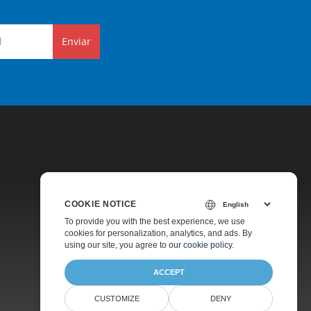
Enviar
COOKIE NOTICE
Preços
To provide you with the best experience, we use
cookies for personalization, analytics, and ads. By
Suporte Pago
using our site, you agree to
our cookie policy
.
Sobre
ACCEPT
CUSTOMIZE
DENY