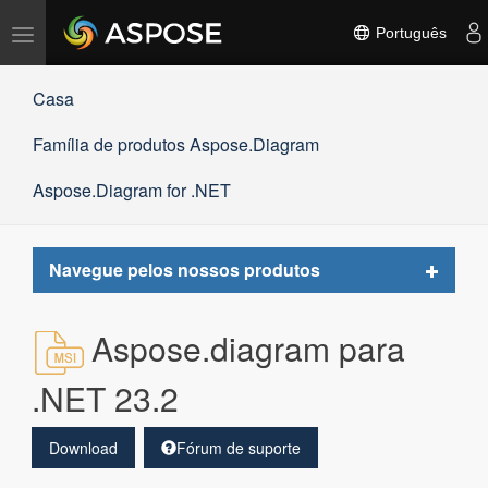
Alternar
Português
navegação
Casa
Família de produtos Aspose.Diagram
Aspose.Diagram for .NET
Toggle
Navegue pelos nossos produtos
navigat
Aspose.diagram para
.NET 23.2
Download
Fórum de suporte