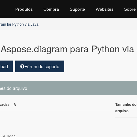
Produtos
Compra
Suporte
Websites
Sobre
am for Python via Java
Aspose.diagram para Python via 
load
Fórum de suporte
hes do arquivo
oads:
Tamanho do
8
arquivo:
 16, 2023