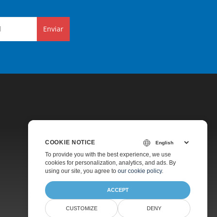
Enviar
COOKIE NOTICE
Preços
To provide you with the best experience, we use
cookies for personalization, analytics, and ads. By
Suporte Pago
using our site, you agree to
our cookie policy
.
Sobre
ACCEPT
CUSTOMIZE
DENY