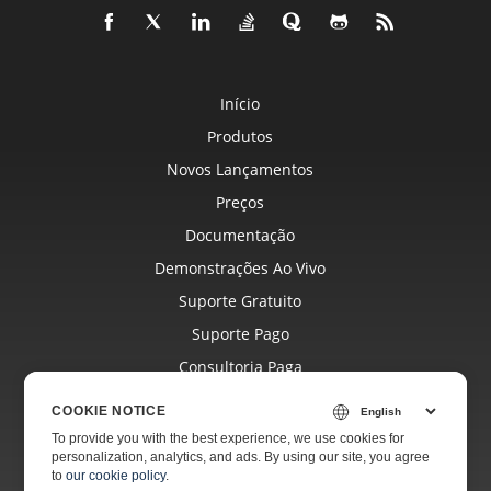
Início
Produtos
Novos Lançamentos
Preços
Documentação
Demonstrações Ao Vivo
Suporte Gratuito
Suporte Pago
Consultoria Paga
Blog
COOKIE NOTICE
Sites
To provide you with the best experience, we use cookies for
personalization, analytics, and ads. By using our site, you agree
Sobre
to
our cookie policy
.