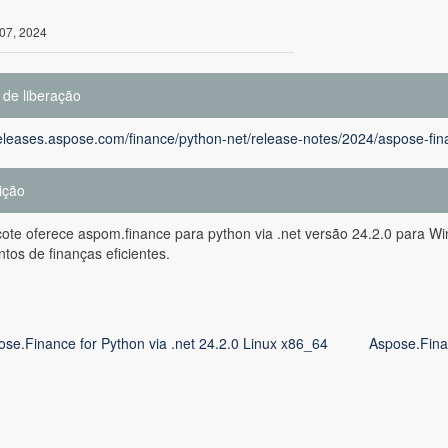
07, 2024
 de liberação
releases.aspose.com/finance/python-net/release-notes/2024/aspose-fina
ição
ote oferece aspom.finance para python via .net versão 24.2.0 para W
os de finanças eficientes.
ose.Finance for Python via .net 24.2.0 Linux x86_64
Aspose.Fina