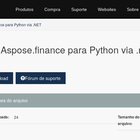
Produtos
Compra
Suporte
Websites
Sobre
ce para Python via .NET
Aspose.finance para Python via 
load
Fórum de suporte
hes do arquivo
oads:
Tamanho do
24
arquivo: