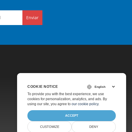
Enviar
COOKIE NOTICE
Preços
To provide you with the best experience, we use
cookies for personalization, analytics, and ads. By
Suporte Pago
using our site, you agree to
our cookie policy
.
Sobre
ACCEPT
CUSTOMIZE
DENY