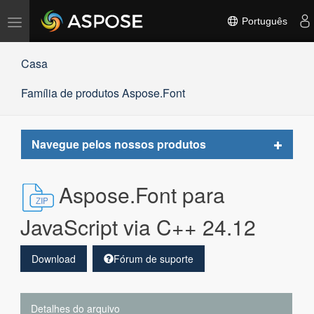
Alternar
Português
navegação
Casa
Família de produtos Aspose.Font
Toggle
Navegue pelos nossos produtos
navigat
Aspose.Font para
JavaScript via C++ 24.12
Download
Fórum de suporte
Detalhes do arquivo