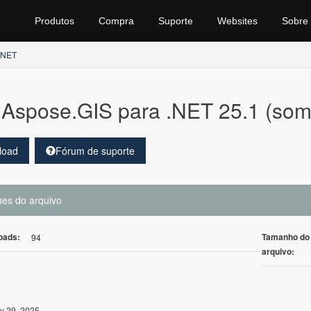
Produtos
Compra
Suporte
Websites
Sobre
.NET
Aspose.GIS para .NET 25.1 (som
load
Fórum de suporte
hes do arquivo
oads:
Tamanho do
94
arquivo:
y 29, 2025