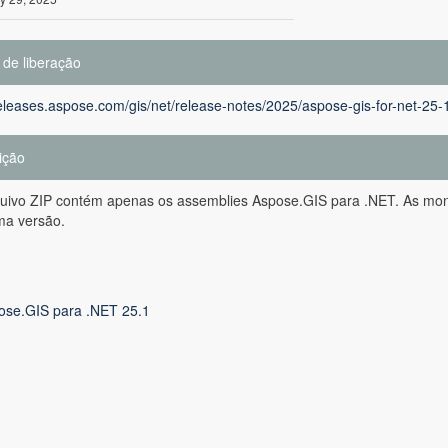
 de liberação
releases.aspose.com/gis/net/release-notes/2025/aspose-gis-for-net-25-
ição
quivo ZIP contém apenas os assemblies Aspose.GIS para .NET. As mo
a versão.
ose.GIS para .NET 25.1