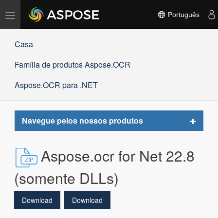
Alternar
Português
navegação
Casa
Família de produtos Aspose.OCR
Aspose.OCR para .NET
Toggle
Navegue pelos nossos produtos
navigat
Aspose.ocr for Net 22.8
(somente DLLs)
Download
Download