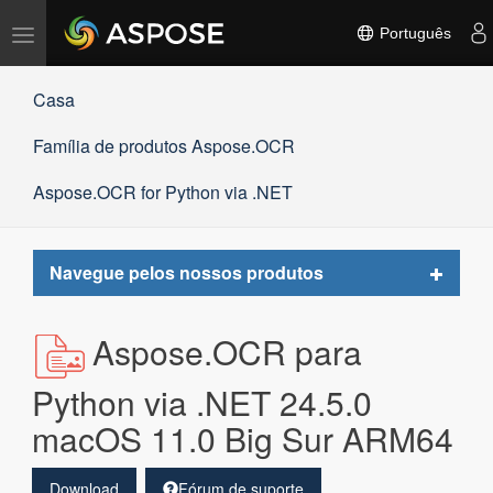
Alternar
Português
navegação
Casa
Família de produtos Aspose.OCR
Aspose.OCR for Python via .NET
Toggle
Navegue pelos nossos produtos
navigat
Aspose.OCR para
Python via .NET 24.5.0
macOS 11.0 Big Sur ARM64
Download
Fórum de suporte