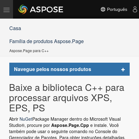
Alternar
Português
navegação
Casa
Família de produtos Aspose.Page
Aspose.Page para C++
Toggle
Navegue pelos nossos produtos
navigat
Baixe a biblioteca C++ para
processar arquivos XPS,
EPS, PS
Abrir
NuGet
Package Manager dentro do Microsoft Visual
Studio®, procure por
Aspose.Page.Cpp
e instale. Você
também pode usar o seguinte comando no Console do
Gerenciador de Pacotes. Para obter instruções detalhadas,