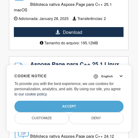
Biblioteca nativa Aspose.Page para C++ 25.1
macOS
Adicionada:
January 28, 2025
Transferências:
2
Download
Tamanho do arquivo: 195.12MB
Aspose.Page para C++ 25.1 Linux
Biblioteca nativa Aspose.Page para C++ 25.1 Linux
COOKIE NOTICE
Adicionada:
January 28, 2025
Transferências:
2
To provide you with the best experience, we use cookies for
personalization, analytics, and ads. By using our site, you agree
to
our cookie policy
.
Download
Tamanho do arquivo: 151.53MB
ACCEPT
CUSTOMIZE
DENY
Aspose.Página para C++ 24.12
Biblioteca nativa Aspose.Page para C++ 24.12