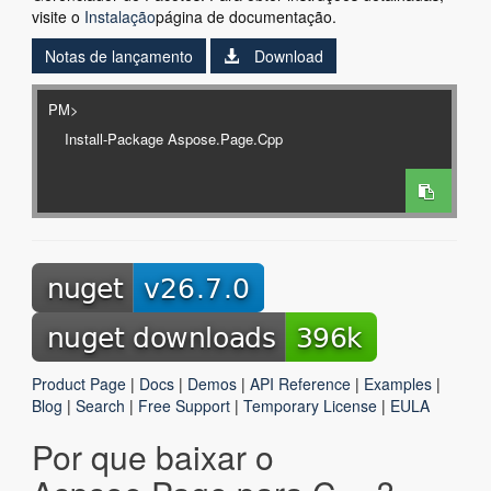
visite o
Instalação
página de documentação.
Notas de lançamento
Download
PM>
Product Page
|
Docs
|
Demos
|
API Reference
|
Examples
|
Blog
|
Search
|
Free Support
|
Temporary License
|
EULA
Por que baixar o