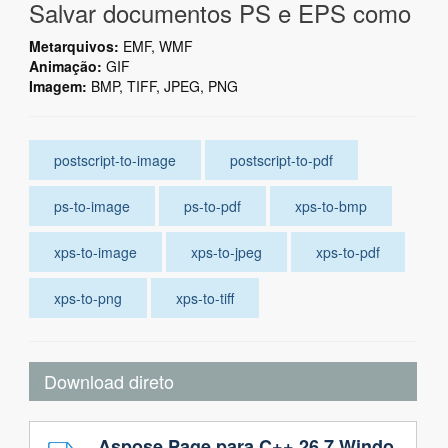
Salvar documentos PS e EPS como
Metarquivos:
EMF, WMF
Animação:
GIF
Imagem:
BMP, TIFF, JPEG, PNG
postscript-to-image
postscript-to-pdf
ps-to-image
ps-to-pdf
xps-to-bmp
xps-to-image
xps-to-jpeg
xps-to-pdf
xps-to-png
xps-to-tiff
Download direto
Aspose.Page para C++ 26.7 Windo