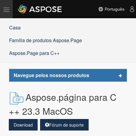
Alternar
Português
navegação
Casa
Família de produtos Aspose.Page
Aspose.Page para C++
Toggle
Navegue pelos nossos produtos
navigat
Aspose.página para C
++ 23.3 MacOS
Download
Fórum de suporte