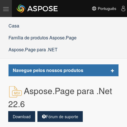
Alternar
Português
navegação
Casa
Família de produtos Aspose.Page
Aspose.Page para .NET
Toggle
Navegue pelos nossos produtos
navigat
Aspose.Page para .Net
22.6
Download
Fórum de suporte