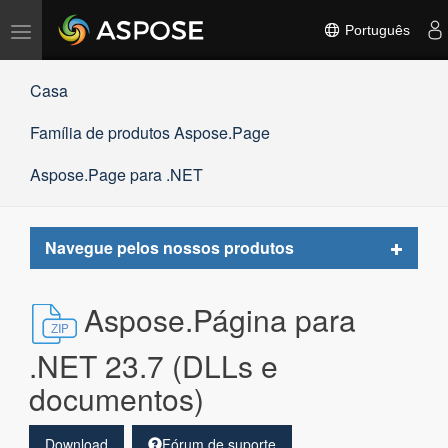
Alternar
Português
navegação
Casa
Família de produtos Aspose.Page
Aspose.Page para .NET
Toggle
Navegue pelos nossos produtos
navigat
Aspose.Página para
.NET 23.7 (DLLs e
documentos)
Download
Fórum de suporte