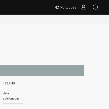
Português
432.7MB
data
adicionada: