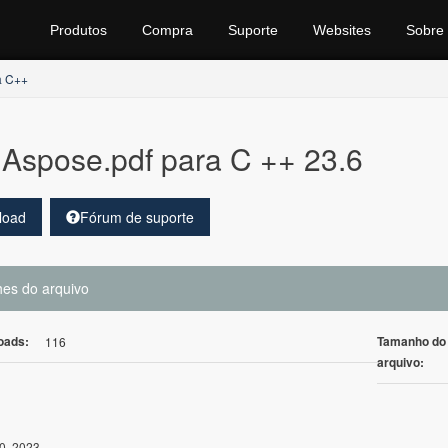
Produtos
Compra
Suporte
Websites
Sobre
a C++
Aspose.pdf para C ++ 23.6
load
Fórum de suporte
hes do arquivo
oads:
Tamanho do
116
arquivo:
0, 2023