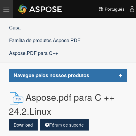
Alternar
Português
navegação
Casa
Família de produtos Aspose.PDF
Aspose.PDF para C++
Toggle
Navegue pelos nossos produtos
navigat
Aspose.pdf para C ++
24.2.Linux
Download
Fórum de suporte