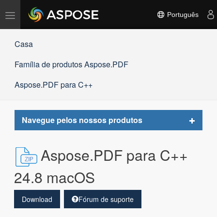
Alternar
Português
navegação
Casa
Família de produtos Aspose.PDF
Aspose.PDF para C++
Toggle
Navegue pelos nossos produtos
navigat
Aspose.PDF para C++
24.8 macOS
Download
Fórum de suporte