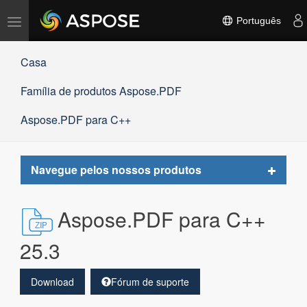
Alternar
Português
navegação
Casa
Família de produtos Aspose.PDF
Aspose.PDF para C++
Toggle
Navegue pelos nossos produtos
navigat
Aspose.PDF para C++
25.3
Download
Fórum de suporte