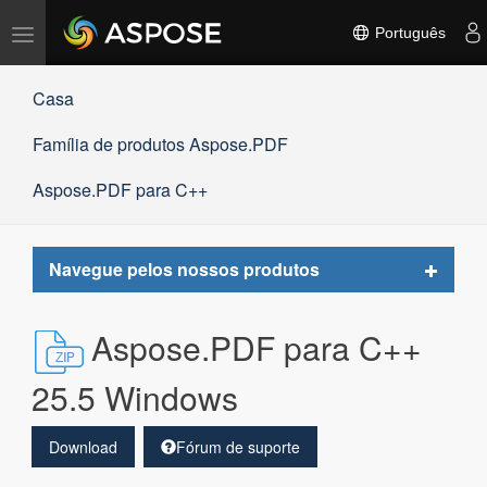
Alternar
Português
navegação
Casa
Família de produtos Aspose.PDF
Aspose.PDF para C++
Toggle
Navegue pelos nossos produtos
navigat
Aspose.PDF para C++
25.5 Windows
Download
Fórum de suporte