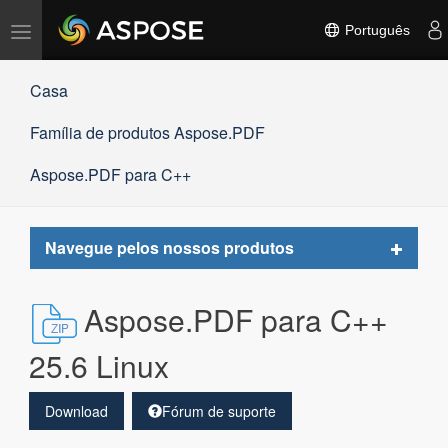
Alternar
Português
navegação
Casa
Família de produtos Aspose.PDF
Aspose.PDF para C++
Toggle
Navegue pelos nossos produtos
navigat
Aspose.PDF para C++
25.6 Linux
Download
Fórum de suporte