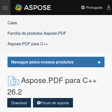
Alternar
Português
navegação
Casa
Família de produtos Aspose.PDF
Aspose.PDF para C++
Toggle
Navegue pelos nossos produtos
navigat
Aspose.PDF para C++
26.2
Download
Fórum de suporte