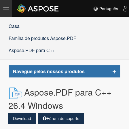
Alternar
Português
navegação
Casa
Família de produtos Aspose.PDF
Aspose.PDF para C++
Toggle
Navegue pelos nossos produtos
navigat
Aspose.PDF para C++
26.4 Windows
Download
Fórum de suporte