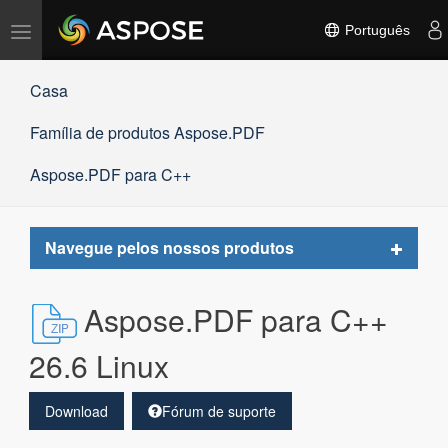
Alternar
Português
navegação
Casa
Família de produtos Aspose.PDF
Aspose.PDF para C++
Toggle
Navegue pelos nossos produtos
navigat
Aspose.PDF para C++
26.6 Linux
Download
Fórum de suporte