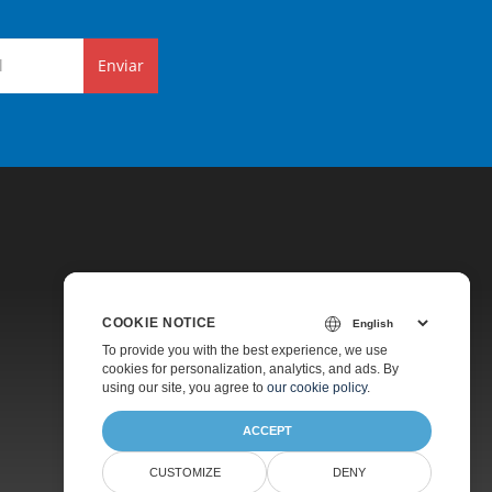
Enviar
COOKIE NOTICE
Preços
To provide you with the best experience, we use
cookies for personalization, analytics, and ads. By
Suporte Pago
using our site, you agree to
our cookie policy
.
Sobre
ACCEPT
CUSTOMIZE
DENY