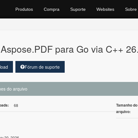
Produtos
Compra
Suporte
Websites
Sobre
Aspose.PDF para Go via C++ 26
load
Fórum de suporte
hes do arquivo
oads:
Tamanho do
68
arquivo:
ry 20, 2026