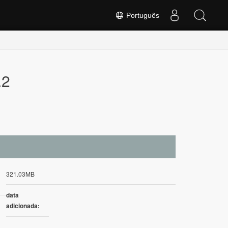
Português
.2
321.03MB
data
adicionada: