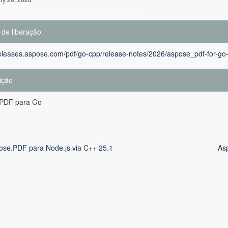
 de liberação
releases.aspose.com/pdf/go-cpp/release-notes/2026/aspose_pdf-for-go
ição
PDF para Go
ose.PDF para Node.js via C++ 25.1
Asp