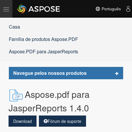
Alternar
Português
navegação
Casa
Família de produtos Aspose.PDF
Aspose.PDF para JasperReports
Toggle
Navegue pelos nossos produtos
navigat
Aspose.pdf para
JasperReports 1.4.0
Download
Fórum de suporte