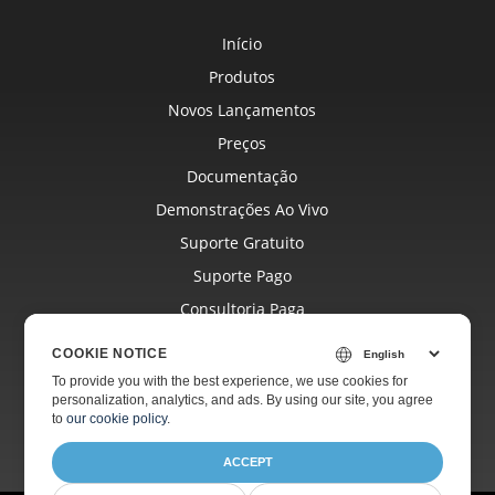
Início
Produtos
Novos Lançamentos
Preços
Documentação
Demonstrações Ao Vivo
Suporte Gratuito
Suporte Pago
Consultoria Paga
Blog
COOKIE NOTICE
Sites
To provide you with the best experience, we use cookies for
personalization, analytics, and ads. By using our site, you agree
Sobre
to
our cookie policy
.
ACCEPT