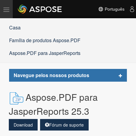
Alternar
Português
navegação
Casa
Família de produtos Aspose.PDF
Aspose.PDF para JasperReports
Toggle
Navegue pelos nossos produtos
navigat
Aspose.PDF para
JasperReports 25.3
Download
Fórum de suporte