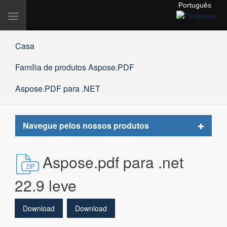
Português
Alternar
navegação
Casa
Família de produtos Aspose.PDF
Aspose.PDF para .NET
Toggle
Navegue pelos nossos produtos
navigat
Aspose.pdf para .net
22.9 leve
Download
Download