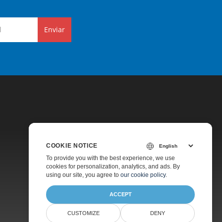
Enviar
COOKIE NOTICE
Preços
To provide you with the best experience, we use
cookies for personalization, analytics, and ads. By
Suporte Pago
using our site, you agree to
our cookie policy
.
Sobre
ACCEPT
CUSTOMIZE
DENY