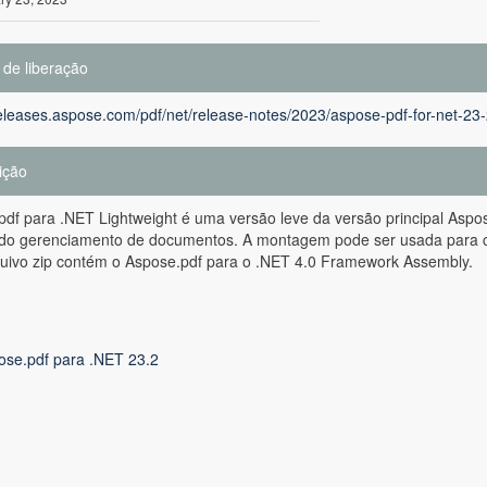
 de liberação
releases.aspose.com/pdf/net/release-notes/2023/aspose-pdf-for-net-23
ição
pdf para .NET Lightweight é uma versão leve da versão principal As
ndo gerenciamento de documentos. A montagem pode ser usada para cri
quivo zip contém o Aspose.pdf para o .NET 4.0 Framework Assembly.
ose.pdf para .NET 23.2