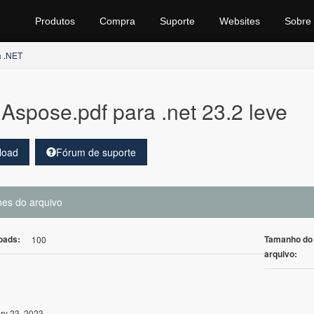
Produtos
Compra
Suporte
Websites
Sobre
a .NET
Aspose.pdf para .net 23.2 leve
load
Fórum de suporte
hes do arquivo
oads:
Tamanho do
100
arquivo:
ry 23, 2023