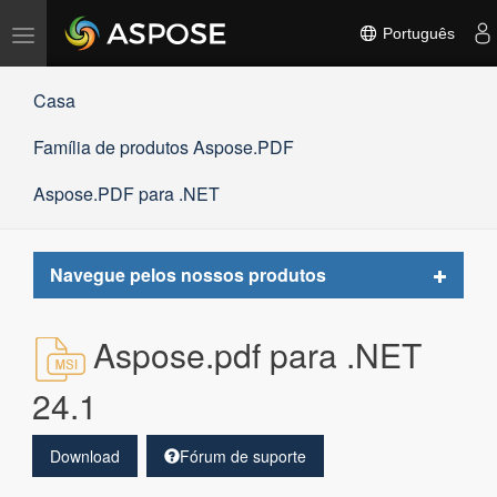
Alternar
Português
navegação
Casa
Família de produtos Aspose.PDF
Aspose.PDF para .NET
Toggle
Navegue pelos nossos produtos
navigat
Aspose.pdf para .NET
24.1
Download
Fórum de suporte