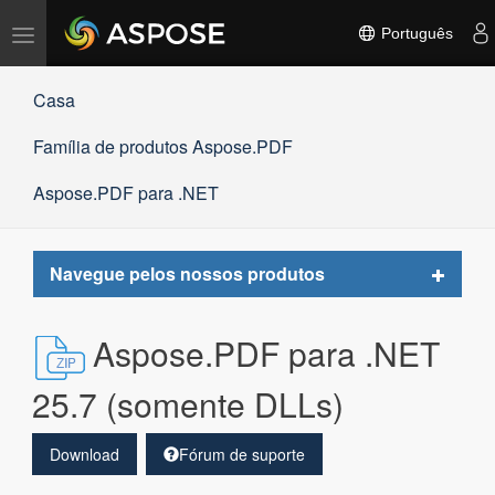
Alternar
Português
navegação
Casa
Família de produtos Aspose.PDF
Aspose.PDF para .NET
Toggle
Navegue pelos nossos produtos
navigat
Aspose.PDF para .NET
25.7 (somente DLLs)
Download
Fórum de suporte