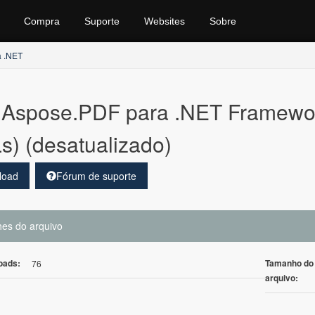
Compra
Suporte
Websites
Sobre
a .NET
Aspose.PDF para .NET Framewor
s) (desatualizado)
load
Fórum de suporte
hes do arquivo
oads:
Tamanho do
76
arquivo: