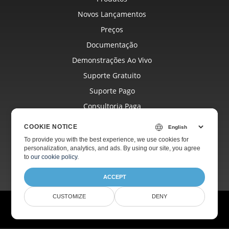
Novos Lançamentos
Preços
Documentação
Demonstrações Ao Vivo
Suporte Gratuito
Suporte Pago
Consultoria Paga
Blog
COOKIE NOTICE
Sites
To provide you with the best experience, we use cookies for
personalization, analytics, and ads. By using our site, you agree
Sobre
to
our cookie policy
.
ACCEPT
CUSTOMIZE
DENY
© Aspose Pty Ltd 2001-2026.
Todos os direitos reservados.
Política de Privacidade
Termos de uso
Contato