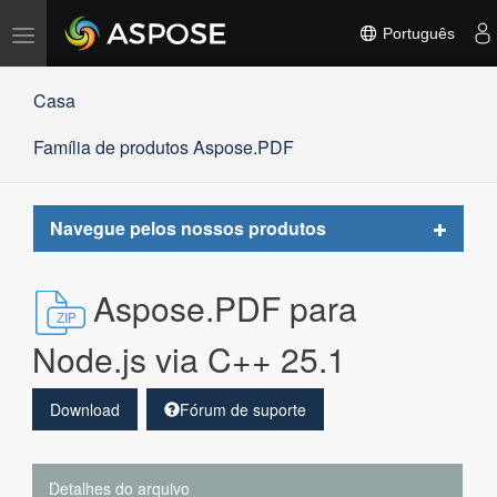
Alternar
Português
navegação
Casa
Família de produtos Aspose.PDF
Toggle
Navegue pelos nossos produtos
navigat
Aspose.PDF para
Node.js via C++ 25.1
Download
Fórum de suporte
Detalhes do arquivo