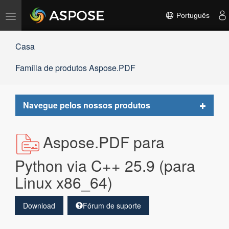
Alternar
Português
navegação
Casa
Família de produtos Aspose.PDF
Toggle
Navegue pelos nossos produtos
navigat
Aspose.PDF para
Python via C++ 25.9 (para
Linux x86_64)
Download
Fórum de suporte