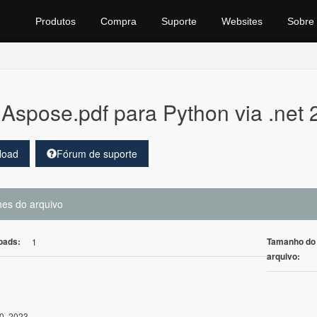
Produtos
Compra
Suporte
Websites
Sobre
Aspose.pdf para Python via .net
load
Fórum de suporte
hes do arquivo
oads:
Tamanho do
1
arquivo:
0, 2023