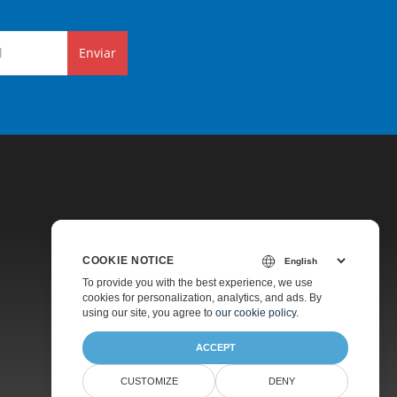
Enviar
COOKIE NOTICE
Preços
To provide you with the best experience, we use
cookies for personalization, analytics, and ads. By
Suporte Pago
using our site, you agree to
our cookie policy
.
Sobre
ACCEPT
CUSTOMIZE
DENY