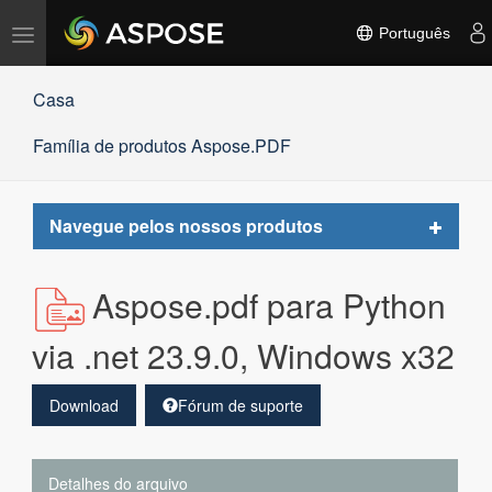
Alternar
Português
navegação
Casa
Família de produtos Aspose.PDF
Toggle
Navegue pelos nossos produtos
navigat
Aspose.pdf para Python
via .net 23.9.0, Windows x32
Download
Fórum de suporte
Detalhes do arquivo