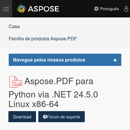
Alternar
Português
navegação
Casa
Família de produtos Aspose.PDF
Toggle
Navegue pelos nossos produtos
navigat
Aspose.PDF para
Python via .NET 24.5.0
Linux x86-64
Download
Fórum de suporte