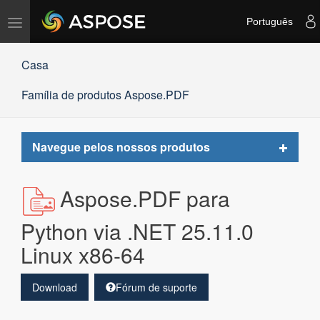
Alternar
Português
navegação
Casa
Família de produtos Aspose.PDF
Toggle
Navegue pelos nossos produtos
navigat
Aspose.PDF para
Python via .NET 25.11.0
Linux x86-64
Download
Fórum de suporte