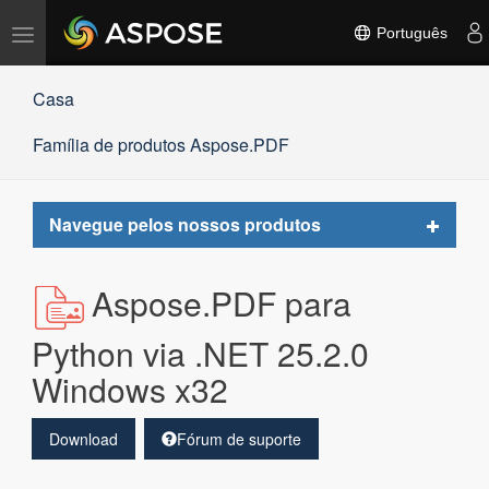
Alternar
Português
navegação
Casa
Família de produtos Aspose.PDF
Toggle
Navegue pelos nossos produtos
navigat
Aspose.PDF para
Python via .NET 25.2.0
Windows x32
Download
Fórum de suporte