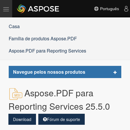
Alternar
Português
navegação
Casa
Família de produtos Aspose.PDF
Aspose.PDF para Reporting Services
Toggle
Navegue pelos nossos produtos
navigat
Aspose.PDF para
Reporting Services 25.5.0
Download
Fórum de suporte