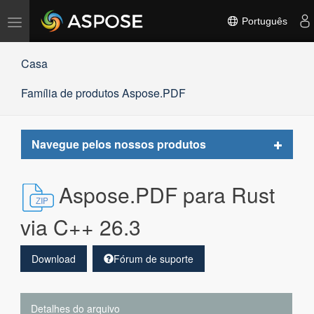
Alternar
Português
navegação
Casa
Família de produtos Aspose.PDF
Toggle
Navegue pelos nossos produtos
navigat
Aspose.PDF para Rust
via C++ 26.3
Download
Fórum de suporte
Detalhes do arquivo