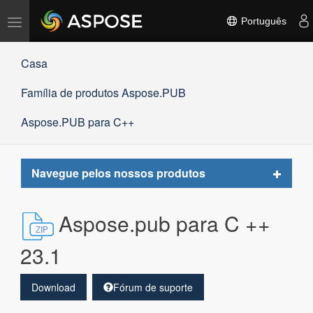
Alternar
Português
navegação
Casa
Família de produtos Aspose.PUB
Aspose.PUB para C++
Toggle
Navegue pelos nossos produtos
navigat
Aspose.pub para C ++
23.1
Download
Fórum de suporte