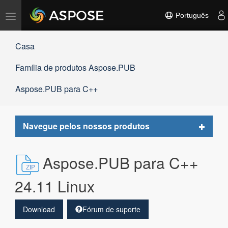
Alternar
Português
navegação
Casa
Família de produtos Aspose.PUB
Aspose.PUB para C++
Toggle
Navegue pelos nossos produtos
navigat
Aspose.PUB para C++
24.11 Linux
Download
Fórum de suporte