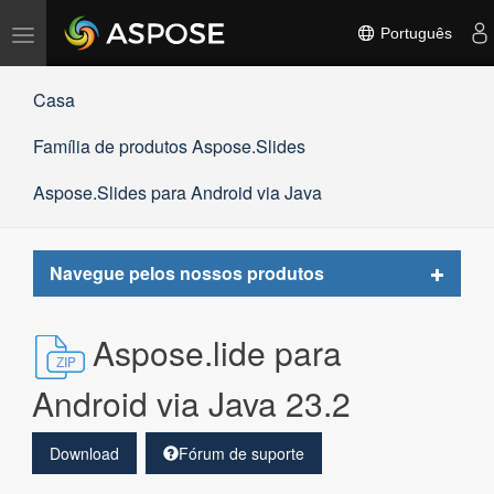
Alternar
Português
navegação
Casa
Família de produtos Aspose.Slides
Aspose.Slides para Android via Java
Toggle
Navegue pelos nossos produtos
navigat
Aspose.lide para
Android via Java 23.2
Download
Fórum de suporte