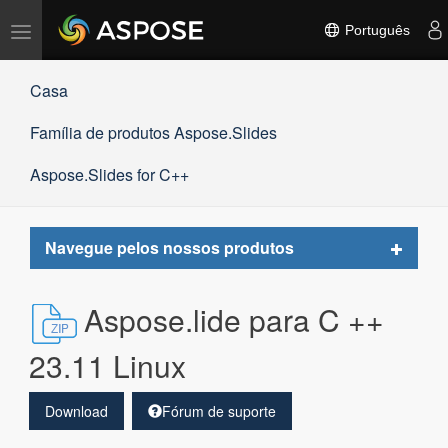
Alternar
Português
navegação
Casa
Família de produtos Aspose.Slides
Aspose.Slides for C++
Toggle
Navegue pelos nossos produtos
navigat
Aspose.lide para C ++
23.11 Linux
Download
Fórum de suporte