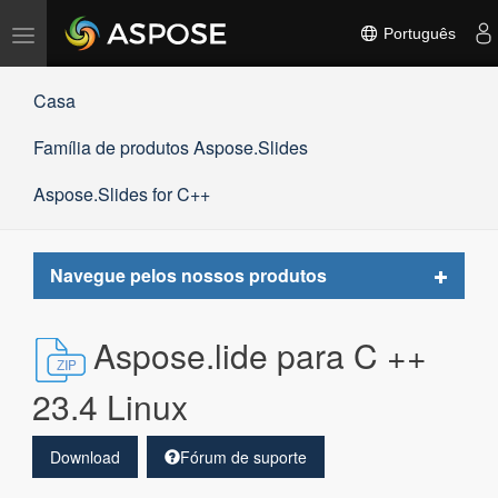
Alternar
Português
navegação
Casa
Família de produtos Aspose.Slides
Aspose.Slides for C++
Toggle
Navegue pelos nossos produtos
navigat
Aspose.lide para C ++
23.4 Linux
Download
Fórum de suporte