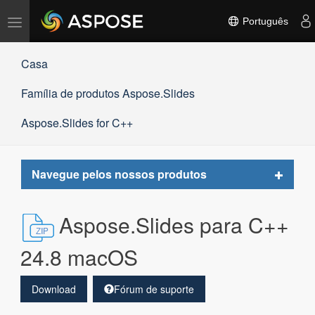
Alternar
Português
navegação
Casa
Família de produtos Aspose.Slides
Aspose.Slides for C++
Toggle
Navegue pelos nossos produtos
navigat
Aspose.Slides para C++
24.8 macOS
Download
Fórum de suporte