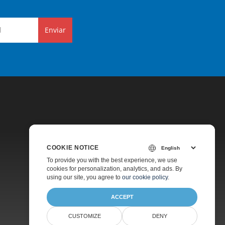
Enviar
COOKIE NOTICE
Preços
To provide you with the best experience, we use
cookies for personalization, analytics, and ads. By
Suporte Pago
using our site, you agree to
our cookie policy
.
Sobre
ACCEPT
CUSTOMIZE
DENY