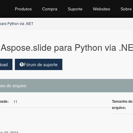
Produtos
Compra
Suporte
Websites
Sobre
para Python via .NET
Aspose.slide para Python via .
load
Fórum de suporte
hes do arquivo
oads:
Tamanho do
11
arquivo:
ry 20, 2024