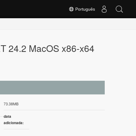
Português
NET 24.2 MacOS x86-x64
73.38MB
data
adicionada: