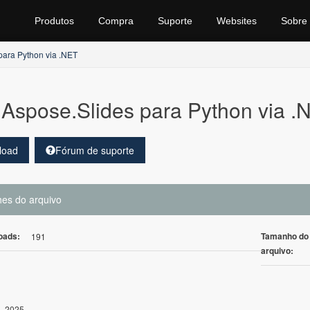
Produtos
Compra
Suporte
Websites
Sobre
para Python via .NET
Aspose.Slides para Python via
load
Fórum de suporte
hes do arquivo
oads:
Tamanho do
191
arquivo:
3, 2025