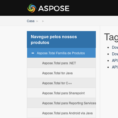
Casa
Ta
Navegue pelos nossos
produtos
Dow
Aspose.Total Família de Produtos
Dow
API
Aspose.Total para .NET
API
Aspose.Total for Java
Aspose.Total for C++
Aspose.Total para Sharepoint
Aspose.Total para Reporting Services
Aspose.Total para Android via Java