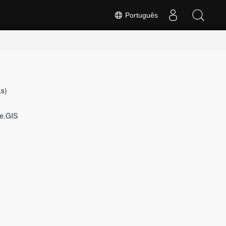
Português
Ls)
se.GIS